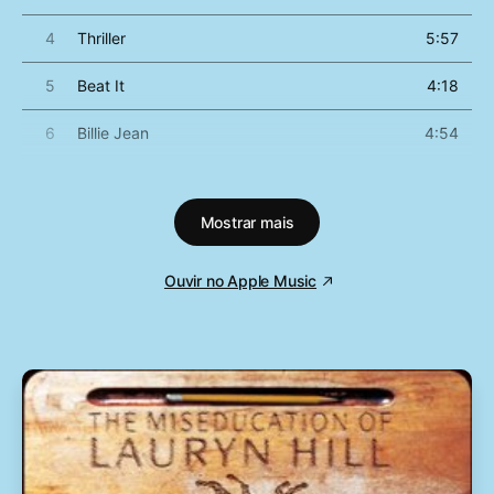
4
Thriller
5:57
5
Beat It
4:18
6
Billie Jean
4:54
7
Human Nature
4:05
Mostrar mais
8
P.Y.T. (Pretty Young Thing)
3:58
9
The Lady in My Life
4:58
Ouvir no Apple Music