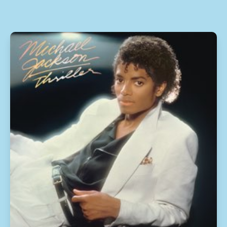
10
Sun King (2019 Mix)
2:26
11
Mean Mr. Mustard (2019 Mix)
1:06
12
Polythene Pam (2019 Mix)
1:12
13
She Came In Through the Bathroom Window
1:58
(2019 Mix)
14
Golden Slumbers (2019 Mix)
1:31
15
Carry That Weight (2019 Mix)
1:36
16
The End (2019 Mix)
2:21
17
Her Majesty (2019 Mix)
0:25