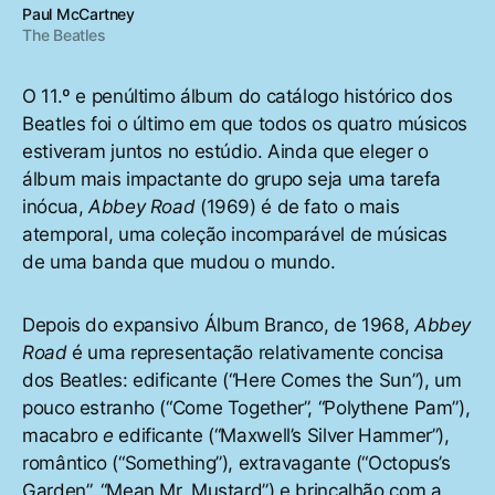
Paul McCartney
The Beatles
O 11.º e penúltimo álbum do catálogo histórico dos
Beatles foi o último em que todos os quatro músicos
estiveram juntos no estúdio. Ainda que eleger o
álbum mais impactante do grupo seja uma tarefa
inócua,
Abbey Road
(1969) é de fato o mais
atemporal, uma coleção incomparável de músicas
de uma banda que mudou o mundo.
Depois do expansivo Álbum Branco, de 1968,
Abbey
Road
é uma representação relativamente concisa
dos Beatles: edificante (“Here Comes the Sun”), um
pouco estranho (“Come Together”, “Polythene Pam”),
macabro
e
edificante (“Maxwell’s Silver Hammer”),
romântico (“Something”), extravagante (“Octopus’s
Garden”, “Mean Mr. Mustard”) e brincalhão com a