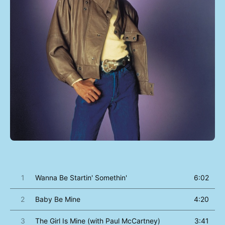
1
Wanna Be Startin' Somethin'
6:02
2
Baby Be Mine
4:20
3
The Girl Is Mine (with Paul McCartney)
3:41