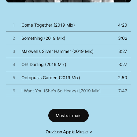
1
Come Together (2019 Mix)
4:20
2
Something (2019 Mix)
3:02
3
Maxwell's Silver Hammer (2019 Mix)
3:27
4
Oh! Darling (2019 Mix)
3:27
5
Octopus's Garden (2019 Mix)
2:50
6
I Want You (She's So Heavy) [2019 Mix]
7:47
7
Here Comes the Sun (2019 Mix)
3:05
Mostrar mais
8
Because (2019 Mix)
2:45
9
You Never Give Me Your Money (2019 Mix)
4:02
Ouvir no Apple Music