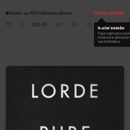
Rage Against the Machine, por Rage Against the Machine
Iniciar sessão
100-91
90
80
70
60
50
Iniciar sessão
Faça login para ouvi
músicas e adicionar
sua biblioteca.