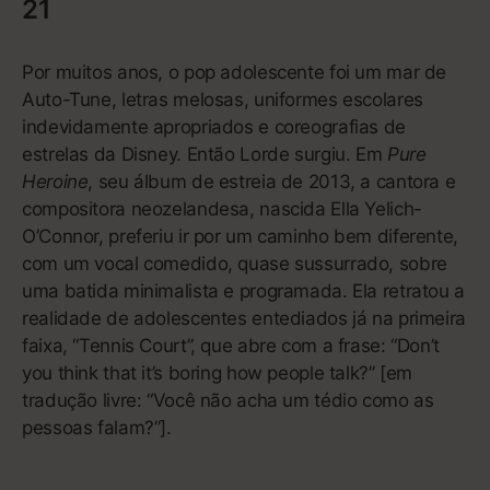
conheceram a história de Che Guevara ou ficaram
sabendo que o FBI perseguiu Martin Luther King Jr.
por sua oposição à Guerra do Vietnã ouvindo o
álbum de estreia do Rage Against the Machine.
Enquanto outros lançamentos dos anos 90, como
Nevermind
, do Nirvana, ajudaram a trazer os estilos
underground para o mainstream, o Rage trouxe seu
ativismo político e social, inspirado em grupos como
os Panteras Negras e a organização radical de
esquerda Weather Underground.