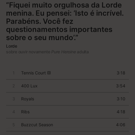
que queimam cruzes”], de “Killing In the Name”, e
“Anger is a gift” [“A raiva é uma dádiva”], de
“Freedom” – ficaram na memória como cantos de
protesto. E o imediatismo não é só uma metáfora
para a mensagem do grupo: é uma forma de
espalhar a palavra e colocar o poder nas mãos das
pessoas.
Rage Against the Machine
é um álbum que
você pode ouvir na academia
ou
construir uma
enciclopédia revolucionária com ele.