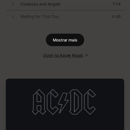
1
Foreword (feat. Rex Orange County)
3:14
2
Where This Flower Blooms (feat. Frank
3:14
Ocean)