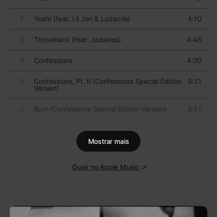
A obra central do álbum – um dos maiores hits do
século 21 – é “Royals”, que descreve a desconexão
inerente de uma adolescente sem grana ouvindo rap
ostentação: “But every song's like, ‘Gold teeth, Grey
Goose, trippin’ in the bathroom/ We don’t care/ We’re