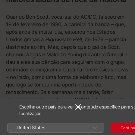
13
Glitter
3:44
14
Enjoy Right Now, Today
3:55
91
Listen Without Prejudice, Vol. 1
Escolha outro país para ver o conteúdo específico para s
George Michael
localização
United States
Continu