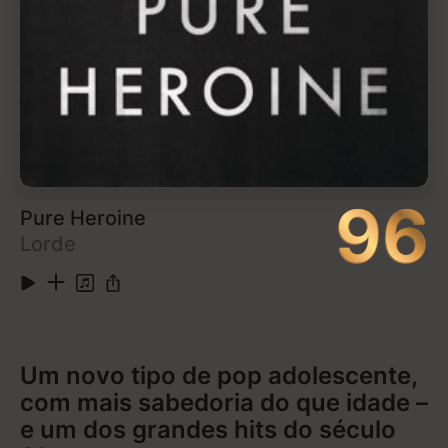
97
Rage Against the Machine
Rage Against the Machine
A raiva é uma dádiva
Seria interessante descobrir quantos adolescentes