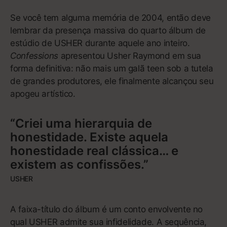
96
Pure Heroine
Lorde
Um novo tipo de pop adolescente,
com mais sabedoria do que idade –
e um dos grandes hits do século
21
Por muitos anos, o pop adolescente foi um mar de
Auto-Tune, letras melosas, uniformes escolares
indevidamente apropriados e coreografias de