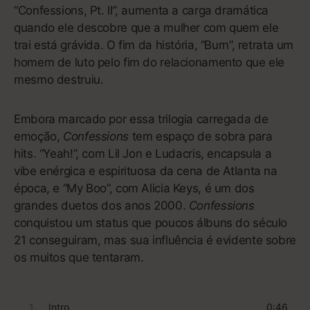
estrelas da Disney. Então Lorde surgiu. Em
Pure
Heroine
, seu álbum de estreia de 2013, a cantora e
compositora neozelandesa, nascida Ella Yelich-
O’Connor, preferiu ir por um caminho bem diferente,
com um vocal comedido, quase sussurrado, sobre
uma batida minimalista e programada. Ela retratou a
realidade de adolescentes entediados já na primeira
faixa, “Tennis Court”, que abre com a frase: “Don’t
you think that it’s boring how people talk?” [em
tradução livre: “Você não acha um tédio como as
pessoas falam?”].