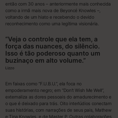
6
Burn (Confessions Special Edition Version)
3:51
7
Caught Up
3:44
Mostrar mais
8
Superstar (Interlude)
1:04
Ouvir no Apple Music
9
Superstar (Confessions Special Edition Version)
3:11
10
Truth Hurts (Confessions Special Edition
3:37
Version)
11
Simple Things (Confessions Special Edition
4:40
Version)
12
Bad Girl
4:21
13
That's What It's Made For
4:37
14
Can U Handle It? (Confessions Special Edition
4:39
Version)