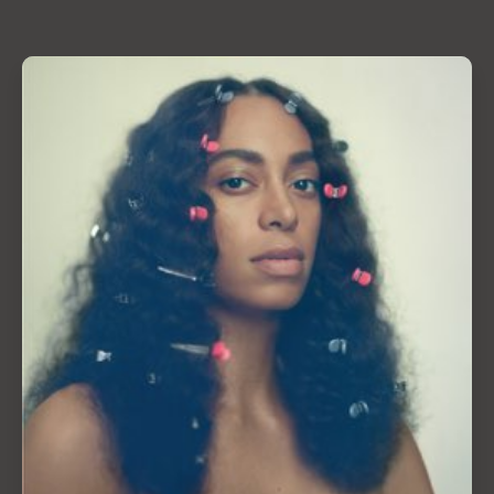
“Criei uma hierarquia de
honestidade. Existe aquela
honestidade real clássica… e
existem as confissões.”
USHER
A faixa-título do álbum é um conto envolvente no
qual USHER admite sua infidelidade. A sequência,
“Confessions, Pt. II”, aumenta a carga dramática
quando ele descobre que a mulher com quem ele
trai está grávida. O fim da história, “Burn”, retrata um
homem de luto pelo fim do relacionamento que ele
mesmo destruiu.
Embora marcado por essa trilogia carregada de