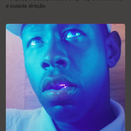
Arte que cura e digna de museu,
baseada na experiência da mulher
negra – especialmente na dela
própria
“Fall in your ways so you can wake up and rise” [em
tradução livre: “Caia à sua maneira, para que você
possa acordar e se reerguer”], canta Solange na
primeira faixa do seu terceiro álbum,
A Seat at the
Table
(2016). A frase resume a jornada da artista,
então com 30 anos – anteriormente mais conhecida
como a irmã mais nova de Beyoncé Knowles –,
voltando de um hiato e recebendo o devido
reconhecimento como uma legítima visionária.
“Veja o controle que ela tem, a
força das nuances, do silêncio.