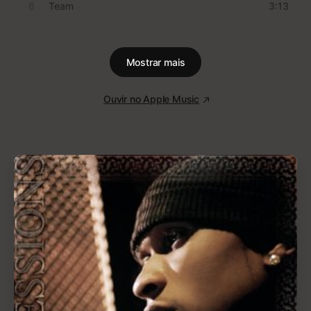
1
Bombtrack
4:04
2
Killing In the Name
5:13
3
Take the Power Back
5:37
4
Settle for Nothing
4:49
5
Bullet In the Head
5:09
6
Know Your Enemy
4:55
7
Wake Up
6:03
Mostrar mais
8
Fistful of Steel
5:30