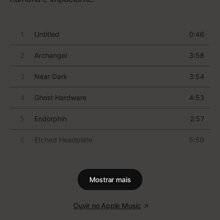
95
Confessions
USHER
Em seu ambicioso quarto álbum,
USHER alcança sua forma
definitiva
Se você tem alguma memória de 2004, então deve
lembrar da presença massiva do quarto álbum de
estúdio de USHER durante aquele ano inteiro.
Confessions
apresentou Usher Raymond em sua
forma definitiva: não mais um galã teen sob a tutela
de grandes produtores, ele finalmente alcançou seu
apogeu artístico.