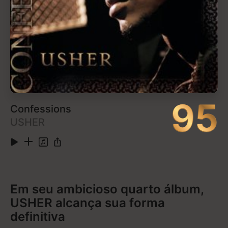
9
Township Rebellion
5:24
Ouvir no Apple Music
10
Freedom
6:06