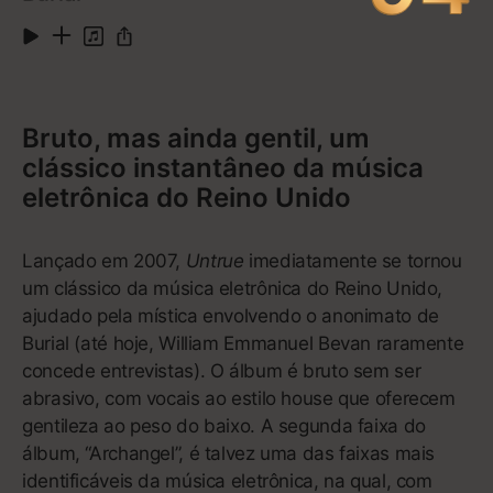
1
Tennis Court
3:18
2
400 Lux
3:54
3
Royals
3:10
4
Ribs
4:18
5
Buzzcut Season
4:06
6
Team
3:13
7
Glory and Gore
3:30
Mostrar mais
8
Still Sane
3:08
9
White Teeth Teens
3:36
Ouvir no Apple Music
10
A World Alone
4:54