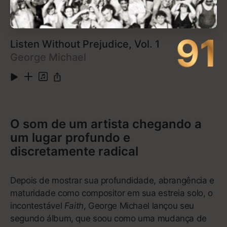
10
Interlude: This Moment
0:49
11
Where Do We Go
4:24
12
Interlude: For Us By Us
0:52
13
F.U.B.U. (feat. The-Dream & BJ the Chicago
5:13
Kid)
14
Borderline (An Ode to Self Care) [feat. Q-Tip]
3:02
15
Interlude: I Got So Much Magic, You Can Have It
0:26
(feat. Kelly Rowland & Nia Andrews)
16
Junie
3:06
17
Interlude: No Limits
0:39
18
Don't Wish Me Well
4:15
19
Interlude: Pedestals
0:57