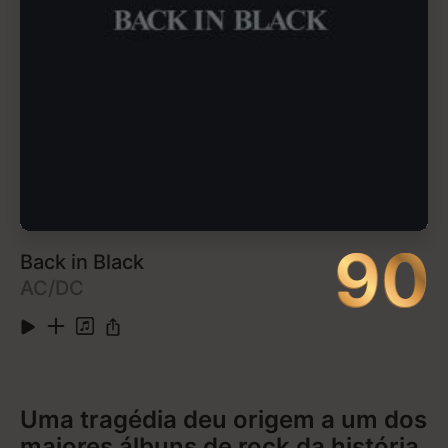
3
Sometimes...
0:36
4
See You Again (feat. Kali Uchis)
3:00
5
Who Dat Boy (feat. A$AP Rocky)
3:25
6
Pothole (feat. Jaden Smith)
3:57
7
Garden Shed (feat. Estelle)
3:43
Mostrar mais
8
Boredom (feat. Rex Orange County & Anna
5:20
of the North)
Ouvir no Apple Music
9
I Ain't Got Time!
3:26
10
911 / Mr. Lonely (feat. Frank Ocean & Steve
4:15
Lacy)
11
Droppin' Seeds (feat. Lil' Wayne)
0:59
12
November
3:45