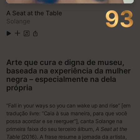
emoção,
Confessions
tem espaço de sobra para
hits. “Yeah!”, com Lil Jon e Ludacris, encapsula a
vibe enérgica e espirituosa da cena de Atlanta na
época, e “My Boo”, com Alicia Keys, é um dos
grandes duetos dos anos 2000.
Confessions
conquistou um status que poucos álbuns do século
21 conseguiram, mas sua influência é evidente sobre
os muitos que tentaram.
1
Intro
0:46
2
Yeah! (feat. Lil Jon & Ludacris)
4:10
3
Throwback (feat. Jadakiss)
4:46
4
Confessions
4:20
5
Confessions, Pt. II (Confessions Special Edition
3:31
Version)