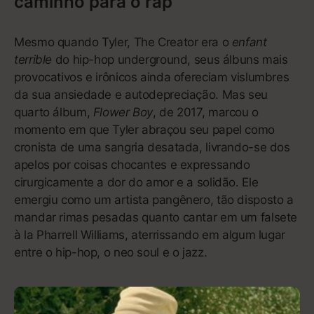
4
Ghost Hardware
4:53
5
Endorphin
2:57
6
Etched Headplate
5:59
7
In McDonalds
2:06
Mostrar mais
8
Untrue
6:16
9
Shell of Light
4:40
Ouvir no Apple Music
10
Dog Shelter
2:59
11
Homeless
5:20
12
Uk
1:40
13
Raver
4:59