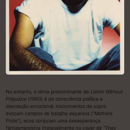
cronista de uma sangria desatada, livrando-se dos
apelos por coisas chocantes e expressando
cirurgicamente a dor do amor e a solidão. Ele
emergiu como um artista pangênero, tão disposto a
mandar rimas pesadas quanto cantar em um falsete
à la Pharrell Williams, aterrissando em algum lugar
entre o hip-hop, o neo soul e o jazz.