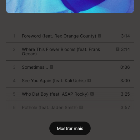
Isso é tão poderoso quanto um
buzinaço em alto volume.”
Lizzo
Em faixas como “F.U.B.U.”, ela foca no
empoderamento negro; em “Don’t Wish Me Well”,
externaliza as dores pessoais do amadurecimento e
o que é deixado para trás. Oito interlúdios conectam
suas histórias, com narrações de seus pais, Mathew
e Tina Knowles, e de Master P. Outras colaborações
incluem Lil Wayne, Sampha, The-Dream e Raphael
Saadiq, que inicialmente enviou para Solange a
versão instrumental do que se tornaria “Cranes in
the Sky” e que acabou produzindo oito faixas do
álbum. O conjunto de 21 músicas é arte que cura e
digna de museu, baseada na experiência da mulher
negra, indissociável das próprias dificuldades e
triunfos de Solange.