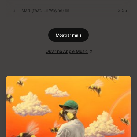
Lançado em 2007,
Untrue
imediatamente se tornou
um clássico da música eletrônica do Reino Unido,
ajudado pela mística envolvendo o anonimato de
Burial (até hoje, William Emmanuel Bevan raramente
concede entrevistas). O álbum é bruto sem ser
abrasivo, com vocais ao estilo house que oferecem
gentileza ao peso do baixo. A segunda faixa do
álbum, “Archangel”, é talvez uma das faixas mais
identificáveis da música eletrônica, na qual, com
uma voz soprano afinada, ele canta basicamente:
“Holding you/ Couldn’t be alone/ Couldn’t be alone/
Couldn’t be alone” [em tradução livre: “Abraçando
você/ Não poderia estar só/ Não poderia estar só/
Não poderia estar só”]. (Aparentemente, Bevan
compôs e produziu a música em 20 minutos, após a
morte do seu cachorro).