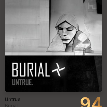
driving Cadillacs in our dreams” [“Mas toda música é
tipo ‘Dente de ouro, Grey Goose, doidão no
banheiro/ A gente não está nem aí/ Dirigimos
Cadillacs nos nossos sonhos”]. E o sucesso de
Pure
Heroine
abriu espaço para uma nova leva de
estrelas adolescentes sábias e profundas, como
Billie Eilish e Olivia Rodrigo, que podem fazer
músicas tão mal-humoradas e ameaçadoras quanto
a própria adolescência.
“Fiquei muito orgulhosa da Lorde
menina. Eu pensei: ‘Isto é incrível.
Parabéns. Você fez
questionamentos importantes
sobre o seu mundo’.”
Lorde
sobre ouvir novamente
Pure Heroine
adulta