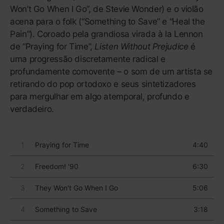
Em muitos aspectos,
Flower Boy
previu para onde a
música estava caminhando de modo geral, graças
às aparições de futuros hitmakers, como Steve Lacy
e Kali Uchis. E, apesar de Tyler se cercar de uma
bela lista de amigos convidados (Frank Ocean),
heróis (Pharrell Williams) e grandes estrelas do rap
(A$AP Rocky, Lil Wayne),
Flower Boy
ainda é um
registro profundamente pessoal de um artista único
– e que, por acaso, colocou o hip-hop em uma nova
e ousada direção.