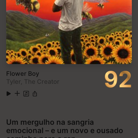
Em boa parte de
Untrue
, Bevan nos dá a sensação
de que tentou triangular o som do isolamento após o
anoitecer. Ele compôs e produziu o álbum durante a
noite, insistindo em começar a trabalhar muito
depois do pôr do sol. Faixas como “In McDonalds” e
“Homeless” são indicativos dessa abordagem: elas
evocam algo silenciosamente desolador, tanto nos
seus títulos quanto nas suas composições. O
resultado é uma música eletrônica profundamente
humana e impactante.
1
Untitled
0:46
2
Archangel
3:58
3
Near Dark
3:54