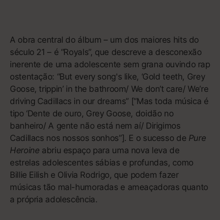
Como os revolucionários, os MCs e o hard rock que
o inspiraram,
Rage Against the Machine
(1992)
existe em letras garrafais. Suas letras mais perenes
– “Some of those that work forces/ Are the same
that burn crosses” [em tradução livre: “Alguns
daqueles que trabalham para a lei/ São os mesmos